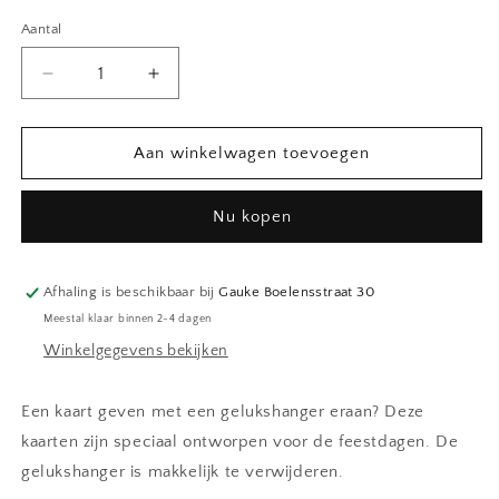
Aantal
Aantal
Aantal
verlagen
verhogen
voor
voor
Kaart|
Kaart|
Aan winkelwagen toevoegen
Liefdevolle
Liefdevolle
kerst
kerst
Nu kopen
toegewenst|
toegewenst|
Gelukshanger
Gelukshanger
Afhaling is beschikbaar bij
Gauke Boelensstraat 30
Meestal klaar binnen 2-4 dagen
Winkelgegevens bekijken
Een kaart geven met een gelukshanger eraan? Deze
kaarten zijn speciaal ontworpen voor de feestdagen. De
gelukshanger is makkelijk te verwijderen.