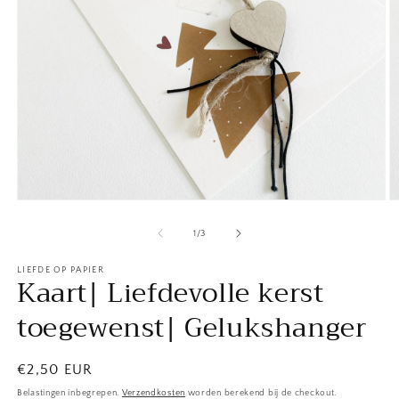
Media
M
1
2
openen
o
van
1
/
3
in
in
modaal
m
LIEFDE OP PAPIER
Kaart| Liefdevolle kerst
toegewenst| Gelukshanger
Normale
€2,50 EUR
prijs
Belastingen inbegrepen.
Verzendkosten
worden berekend bij de checkout.