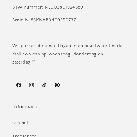
BTW nummer: NL003801924B89
Bank: NL88KNAB0409350737
Wij pakken de bestellingen in en beantwoorden de
mail sowieso op woensdag, donderdag en
zaterdag ♡
Facebook
Instagram
TikTok
Pinterest
Informatie
Contact
Kadoservice